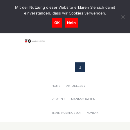
0731-9716400
Mit der Nutzung dieser Website erklären Sie sich damit
einverstanden, dass wir Cookies verwenden.
Geschaeftsstelle@tennis-tsv-pfuhl.de
OK
Nein
HOME
AKTUELLES
VEREIN
MANNSCHAFTEN
TRAININGSANGEBOT
KONTAKT