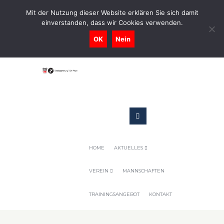
0731-9716400
Mit der Nutzung dieser Website erklären Sie sich damit
einverstanden, dass wir Cookies verwenden.
Geschaeftsstelle@tennis-tsv-pfuhl.de
OK
Nein
HOME
AKTUELLES
VEREIN
MANNSCHAFTEN
TRAININGSANGEBOT
KONTAKT