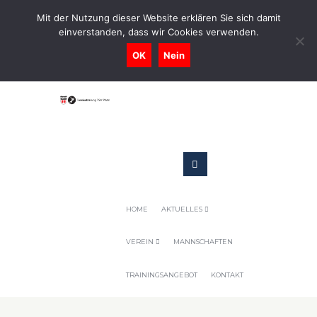
0731-9716400
Mit der Nutzung dieser Website erklären Sie sich damit
einverstanden, dass wir Cookies verwenden.
Geschaeftsstelle@tennis-tsv-pfuhl.de
OK
Nein
HOME
AKTUELLES
VEREIN
MANNSCHAFTEN
TRAININGSANGEBOT
KONTAKT