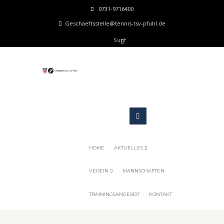
0731-9716400
Geschaeftsstelle@tennis-tsv-pfuhl.de
HOME
AKTUELLES
VEREIN
MANNSCHAFTEN
TRAININGSANGEBOT
KONTAKT