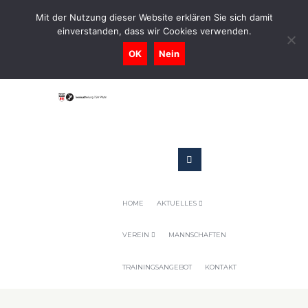
0731-9716400
Mit der Nutzung dieser Website erklären Sie sich damit
einverstanden, dass wir Cookies verwenden.
Geschaeftsstelle@tennis-tsv-pfuhl.de
OK
Nein
HOME
AKTUELLES
VEREIN
MANNSCHAFTEN
TRAININGSANGEBOT
KONTAKT