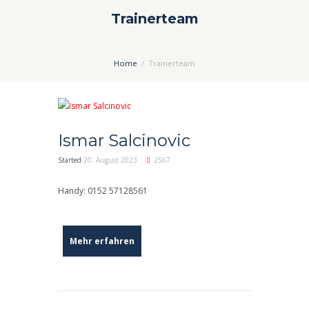
Trainerteam
Home
Trainerteam
Ismar Salcinovic
Started
20. August 2023
2567
Handy: 0152 57128561
Mehr erfahren