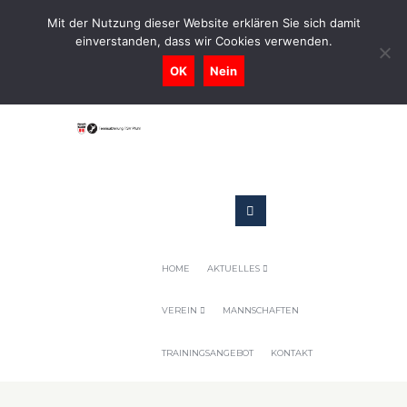
0731-9716400
Mit der Nutzung dieser Website erklären Sie sich damit
einverstanden, dass wir Cookies verwenden.
Geschaeftsstelle@tennis-tsv-pfuhl.de
OK
Nein
HOME
AKTUELLES
VEREIN
MANNSCHAFTEN
TRAININGSANGEBOT
KONTAKT