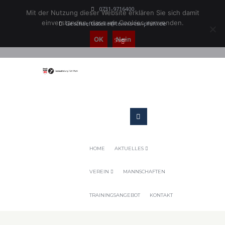
0731-9716400
Mit der Nutzung dieser Website erklären Sie sich damit
einverstanden, dass wir Cookies verwenden.
Geschaeftsstelle@tennis-tsv-pfuhl.de
OK
Nein
HOME
AKTUELLES
VEREIN
MANNSCHAFTEN
TRAININGSANGEBOT
KONTAKT