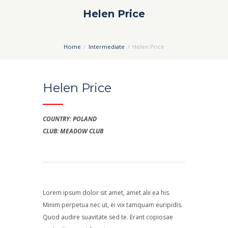
Helen Price
Home
Intermediate
Helen Price
Helen Price
COUNTRY: POLAND
CLUB: MEADOW CLUB
Lorem ipsum dolor sit amet, amet alii ea his.
Minim perpetua nec ut, ei vix tamquam euripidis.
Quod audire suavitate sed te. Erant copiosae