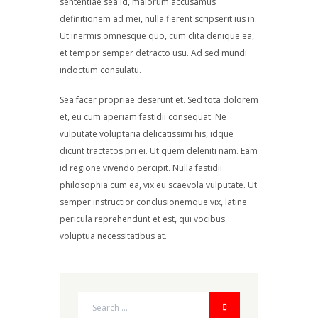
sententiae sea id, maiorum accusamus
definitionem ad mei, nulla fierent scripserit ius in.
Ut inermis omnesque quo, cum clita denique ea,
et tempor semper detracto usu. Ad sed mundi
indoctum consulatu.
Sea facer propriae deserunt et. Sed tota dolorem
et, eu cum aperiam fastidii consequat. Ne
vulputate voluptaria delicatissimi his, idque
dicunt tractatos pri ei. Ut quem deleniti nam. Eam
id regione vivendo percipit. Nulla fastidii
philosophia cum ea, vix eu scaevola vulputate. Ut
semper instructior conclusionemque vix, latine
pericula reprehendunt et est, qui vocibus
voluptua necessitatibus at.