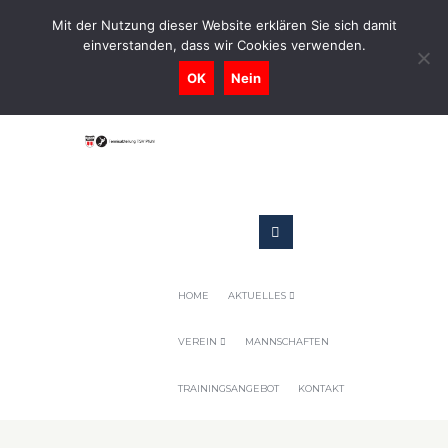
0731-9716400
Mit der Nutzung dieser Website erklären Sie sich damit
einverstanden, dass wir Cookies verwenden.
Geschaeftsstelle@tennis-tsv-pfuhl.de
OK
Nein
HOME
AKTUELLES
VEREIN
MANNSCHAFTEN
TRAININGSANGEBOT
KONTAKT