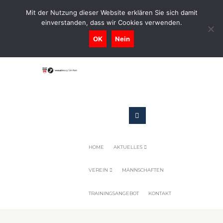
0731-9716400
Mit der Nutzung dieser Website erklären Sie sich damit
einverstanden, dass wir Cookies verwenden.
Geschaeftsstelle@tennis-tsv-pfuhl.de
OK
Nein
HOME
AKTUELLES
VEREIN
MANNSCHAFTEN
TRAININGSANGEBOT
KONTAKT