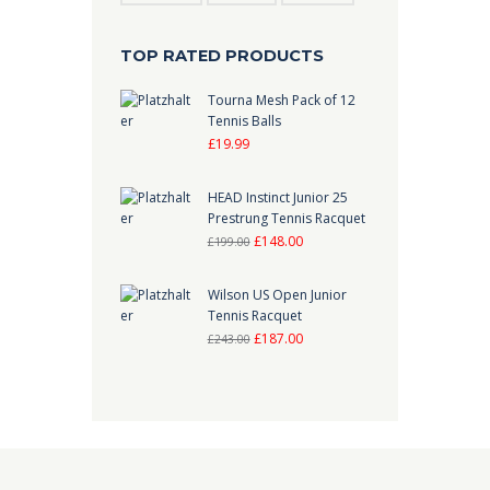
TOP RATED PRODUCTS
Tourna Mesh Pack of 12
Tennis Balls
£
19.99
HEAD Instinct Junior 25
Prestrung Tennis Racquet
Ursprünglicher
Aktueller
£
148.00
£
199.00
Preis
Preis
war:
ist:
Wilson US Open Junior
Tennis Racquet
£199.00
£148.00.
Ursprünglicher
Aktueller
£
187.00
£
243.00
Preis
Preis
war:
ist:
£243.00
£187.00.