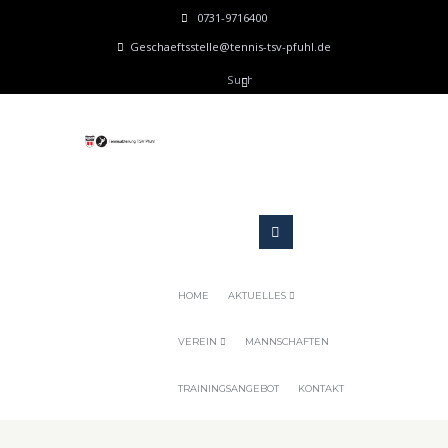
0731-9716400
Geschaeftsstelle@tennis-tsv-pfuhl.de
HOME
AKTUELLES
VEREIN
MANNSCHAFTEN
TRAININGSANGEBOT
KONTAKT