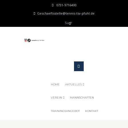
0731-9716400
Geschaeftsstelle@tennis-tsv-pfuhl.de
HOME
AKTUELLES
VEREIN
MANNSCHAFTEN
TRAININGSANGEBOT
KONTAKT