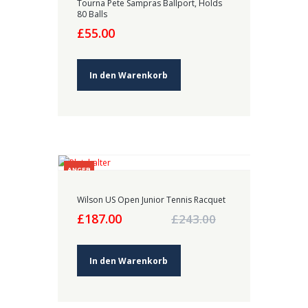
Tourna Pete Sampras Ballport, Holds
80 Balls
£
55.00
In den Warenkorb
ANGEB
OT!
Wilson US Open Junior Tennis Racquet
Ursprünglicher
Aktueller
£
187.00
£
243.00
Preis
Preis
war:
ist:
£243.00
£187.00.
In den Warenkorb