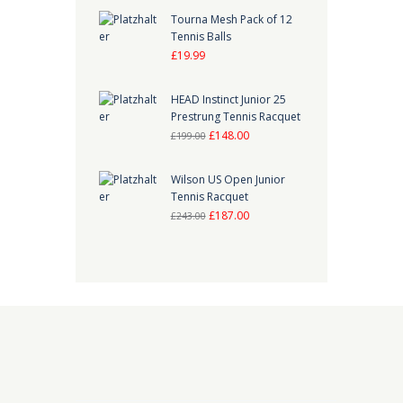
Tourna Mesh Pack of 12
Tennis Balls
£
19.99
HEAD Instinct Junior 25
Prestrung Tennis Racquet
Ursprünglicher
Aktueller
£
148.00
£
199.00
Preis
Preis
war:
ist:
Wilson US Open Junior
Tennis Racquet
£199.00
£148.00.
Ursprünglicher
Aktueller
£
187.00
£
243.00
Preis
Preis
war:
ist:
£243.00
£187.00.