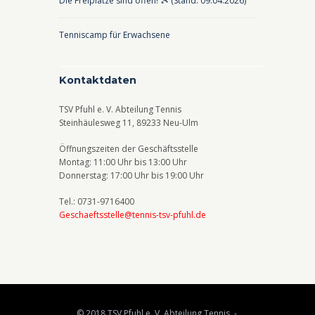
Die Freiplätze sind offen! 🎾 (Stand: 09.04.2026)
Tenniscamp für Erwachsene
Kontaktdaten
TSV Pfuhl e. V. Abteilung Tennis
Steinhäulesweg 11, 89233 Neu-Ulm
Öffnungszeiten der Geschäftsstelle
Montag: 11:00 Uhr bis 13:00 Uhr
Donnerstag: 17:00 Uhr bis 19:00 Uhr
Tel.: 0731-9716400
Geschaeftsstelle@tennis-tsv-pfuhl.de
© 2018 TSV Pfuhl e. V. Abteilung Tennis -