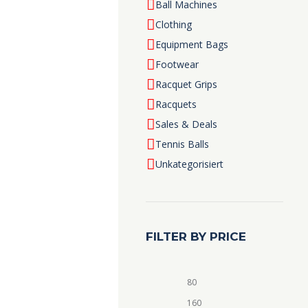
Ball Machines
Clothing
Equipment Bags
Footwear
Racquet Grips
Racquets
Sales & Deals
Tennis Balls
Unkategorisiert
FILTER BY PRICE
Min.
Max.
Preis
Preis