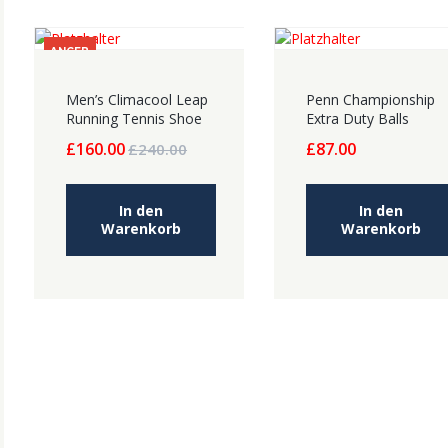
ANGEB
OT!
Men’s Climacool Leap
Penn Championship
Running Tennis Shoe
Extra Duty Balls
Ursprünglicher
Aktueller
£
160.00
£
87.00
£
240.00
Preis
Preis
war:
ist:
£240.00
£160.00.
In den
In den
Warenkorb
Warenkorb