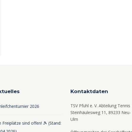
er
0.
ktuelles
Kontaktdaten
TSV Pfuhl e. V. Abteilung Tennis
hleifchenturnier 2026
Steinhäulesweg 11, 89233 Neu-
Ulm
 Freiplätze sind offen! 🎾 (Stand:
.04.2026)