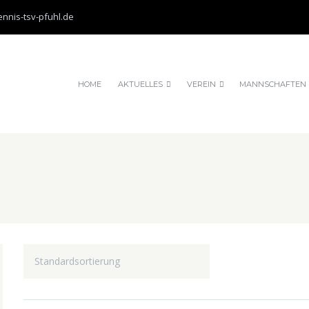
nnis-tsv-pfuhl.de
HOME
AKTUELLES
VEREIN
MANNSCHAFTEN