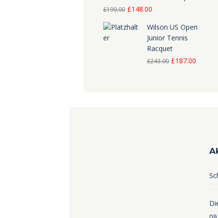
Ursprünglicher
Aktueller
£
148.00
£
199.00
Preis
Preis
Wilson US Open
war:
ist:
Junior Tennis
Racquet
£199.00
£148.00.
Ursprünglicher
Aktuell
£
187.00
£
243.00
Preis
Preis
war:
ist:
£243.00
£187.0
A
Sc
Die
09