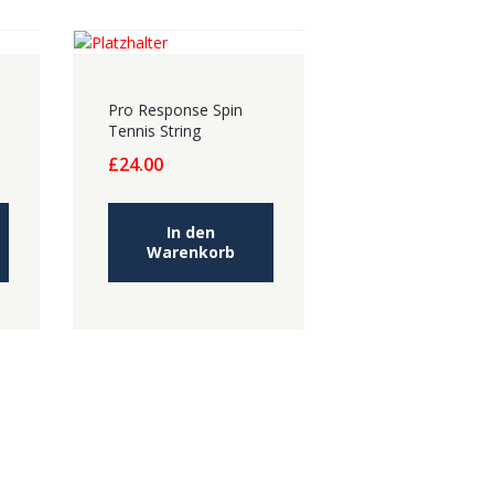
p
Pro Response Spin
Tennis String
£
24.00
In den
Warenkorb