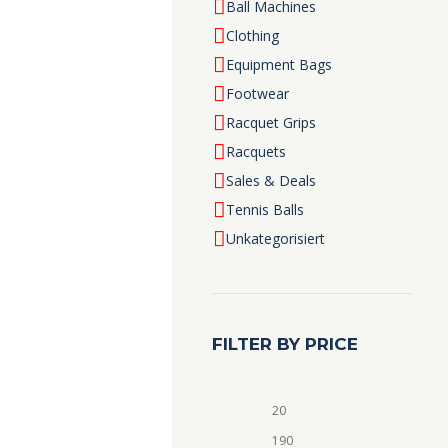
Ball Machines
Clothing
Equipment Bags
Footwear
Racquet Grips
Racquets
Sales & Deals
Tennis Balls
Unkategorisiert
FILTER BY PRICE
Min.
Max.
Preis
Preis