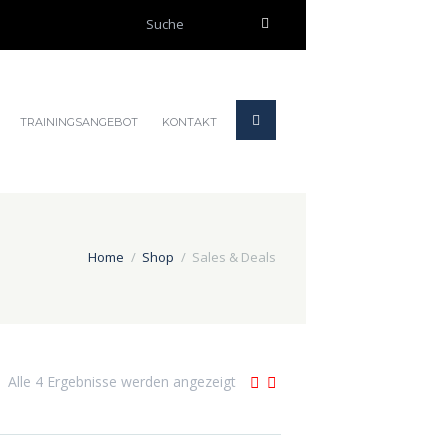
OK
Nein
TRAININGSANGEBOT
KONTAKT
Home
Shop
Sales & Deals
Alle 4 Ergebnisse werden angezeigt