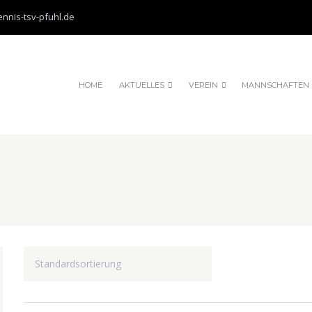
nnis-tsv-pfuhl.de
e erklären Sie sich damit einverstanden, dass wir Cookies verwenden.
HOME
AKTUELLES
VEREIN
MANNSCHAFTEN