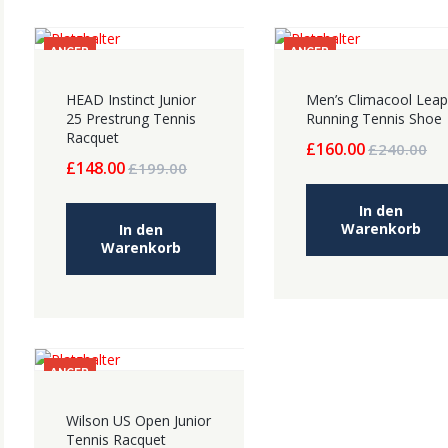
ANGEB
ANGEB
OT!
OT!
HEAD Instinct Junior
Men’s Climacool Lea
25 Prestrung Tennis
Running Tennis Shoe
Racquet
Ursprünglicher
Aktueller
£
160.00
£
240.00
Ursprünglicher
Aktueller
£
148.00
£
199.00
Preis
Preis
Preis
Preis
war:
ist:
war:
ist:
£240.00
£160.00.
In den
£199.00
£148.00.
Warenkorb
In den
Warenkorb
ANGEB
OT!
Wilson US Open Junior
Tennis Racquet