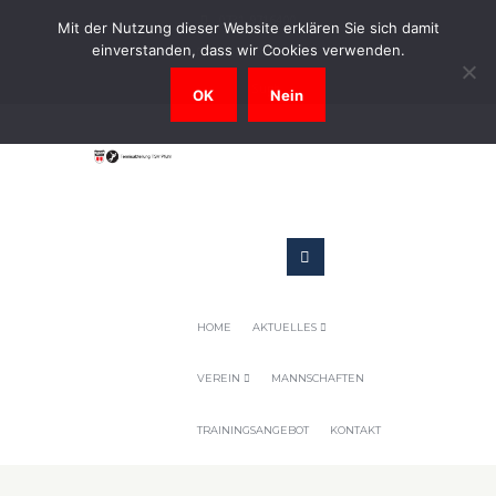
0731-9716400
Mit der Nutzung dieser Website erklären Sie sich damit
einverstanden, dass wir Cookies verwenden.
Geschaeftsstelle@tennis-tsv-pfuhl.de
OK
Nein
HOME
AKTUELLES
VEREIN
MANNSCHAFTEN
TRAININGSANGEBOT
KONTAKT