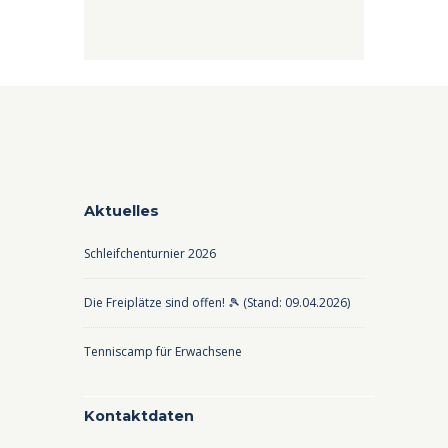
Preis
Preis
war:
ist:
£243.00
£187.00.
Aktuelles
Schleifchenturnier 2026
Die Freiplätze sind offen! 🎾 (Stand: 09.04.2026)
Tenniscamp für Erwachsene
Kontaktdaten