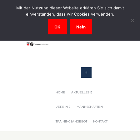
0731-9716400
Mit der Nutzung dieser Website erklären Sie sich damit
einverstanden, dass wir Cookies verwenden.
Geschaeftsstelle@tennis-tsv-pfuhl.de
OK
Nein
HOME
AKTUELLES
VEREIN
MANNSCHAFTEN
TRAININGSANGEBOT
KONTAKT