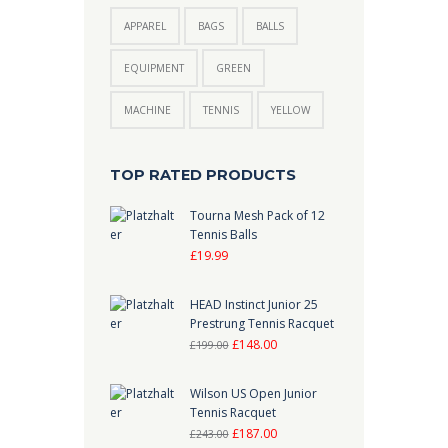
APPAREL
BAGS
BALLS
EQUIPMENT
GREEN
MACHINE
TENNIS
YELLOW
TOP RATED PRODUCTS
Tourna Mesh Pack of 12
Tennis Balls
£
19.99
HEAD Instinct Junior 25
Prestrung Tennis Racquet
Ursprünglicher
Aktueller
£
148.00
£
199.00
Preis
Preis
war:
ist:
Wilson US Open Junior
Tennis Racquet
£199.00
£148.00.
Ursprünglicher
Aktueller
£
187.00
£
243.00