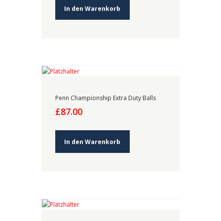
£240.00
£160.00.
In den Warenkorb
Penn Championship Extra Duty Balls
£
87.00
In den Warenkorb