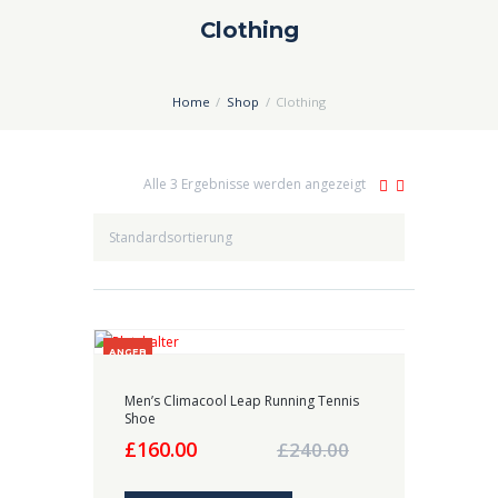
Clothing
Home
Shop
Clothing
Alle 3 Ergebnisse werden angezeigt
ANGEB
OT!
Men’s Climacool Leap Running Tennis
Shoe
Ursprünglicher
Aktueller
£
160.00
£
240.00
Preis
Preis
war:
ist: