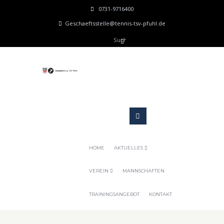
0731-9716400
Geschaeftsstelle@tennis-tsv-pfuhl.de
HOME
AKTUELLES
VEREIN
MANNSCHAFTEN
TRAININGSANGEBOT
KONTAKT