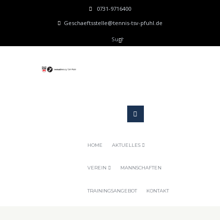
0731-9716400
Geschaeftsstelle@tennis-tsv-pfuhl.de
HOME
AKTUELLES
VEREIN
MANNSCHAFTEN
TRAININGSANGEBOT
KONTAKT