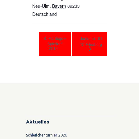
Neu-Ulm
,
Bayern
89233
Deutschland
Montags –
Junioren 18 I
Spieltreff
– TC Friedberg
2019
Aktuelles
Schleifchenturnier 2026