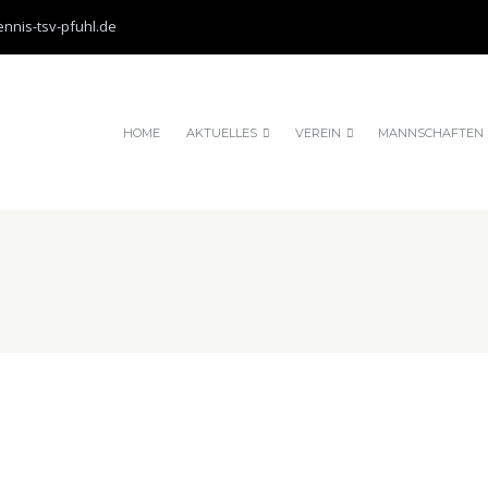
nnis-tsv-pfuhl.de
HOME
AKTUELLES
VEREIN
MANNSCHAFTEN