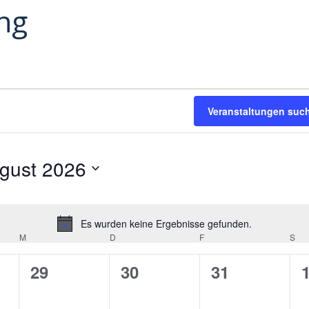
ng
altungen
Veranstaltungen suc
gust 2026
Es wurden keine Ergebnisse gefunden.
H
M
MITTWOCH
D
DONNERSTAG
F
FREITAG
S
SA
i
n
0
0
0
29
30
31
w
V
V
V
e
i