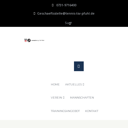
0731-9716400
Geschaeftsstelle@tennis-tsv-pfuhl.de
HOME
AKTUELLES
VEREIN
MANNSCHAFTEN
TRAININGSANGEBOT
KONTAKT