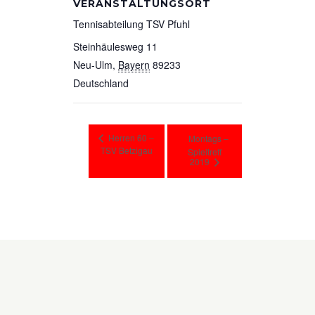
VERANSTALTUNGSORT
Tennisabteilung TSV Pfuhl
Steinhäulesweg 11
Neu-Ulm
,
Bayern
89233
Deutschland
Herren 60 –
Montags –
TSV Betzigau
Spieltreff
2019