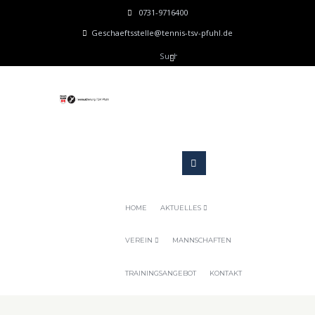
0731-9716400
Geschaeftsstelle@tennis-tsv-pfuhl.de
HOME
AKTUELLES
VEREIN
MANNSCHAFTEN
TRAININGSANGEBOT
KONTAKT