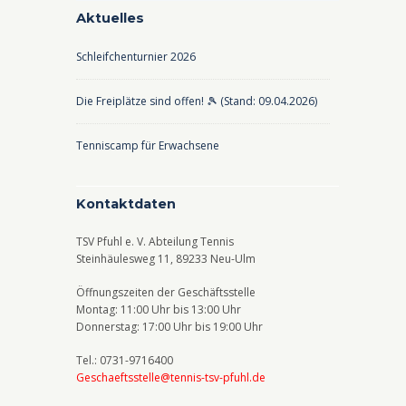
d
-
Aktuelles
u
A
N
n
Schleifchenturnier 2026
n
a
g
s
v
e
Die Freiplätze sind offen! 🎾 (Stand: 09.04.2026)
i
i
n
c
g
Tenniscamp für Erwachsene
h
a
t
t
Kontaktdaten
e
i
TSV Pfuhl e. V. Abteilung Tennis
n
o
Steinhäulesweg 11, 89233 Neu-Ulm
,
n
Öffnungszeiten der Geschäftsstelle
N
Montag: 11:00 Uhr bis 13:00 Uhr
Donnerstag: 17:00 Uhr bis 19:00 Uhr
a
v
Tel.: 0731-9716400
Geschaeftsstelle@tennis-tsv-pfuhl.de
i