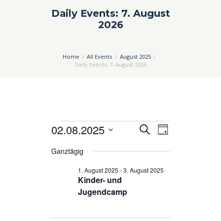
Daily Events: 7. August
2026
Home
All Events
August 2025
Daily Events: 7. August 2026
Veranstaltungen
02.08.2025
V
V
S
T
u
e
e
D
für
a
c
Ganztägig
a
g
r
r
h
2.
t
1. August 2025
-
3. August 2025
a
a
e
u
Kinder- und
August
n
n
m
Jugendcamp
2025
s
s
w
ä
t
t