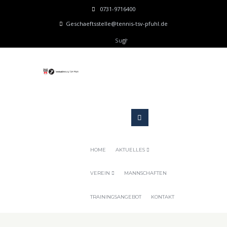
0731-9716400
Geschaeftsstelle@tennis-tsv-pfuhl.de
HOME
AKTUELLES
VEREIN
MANNSCHAFTEN
TRAININGSANGEBOT
KONTAKT