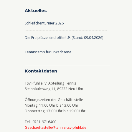
d
-
Aktuelles
A
N
Schleifchenturnier 2026
n
a
s
v
Die Freiplätze sind offen! 🎾 (Stand: 09.04.2026)
i
i
c
g
Tenniscamp für Erwachsene
h
a
t
t
Kontaktdaten
e
i
TSV Pfuhl e. V. Abteilung Tennis
n
o
Steinhäulesweg 11, 89233 Neu-Ulm
,
n
Öffnungszeiten der Geschäftsstelle
N
Montag: 11:00 Uhr bis 13:00 Uhr
Donnerstag: 17:00 Uhr bis 19:00 Uhr
a
v
Tel.: 0731-9716400
Geschaeftsstelle@tennis-tsv-pfuhl.de
i