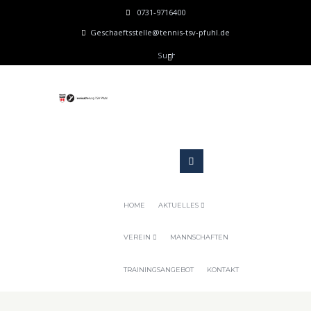
0731-9716400
Geschaeftsstelle@tennis-tsv-pfuhl.de
HOME
AKTUELLES
VEREIN
MANNSCHAFTEN
TRAININGSANGEBOT
KONTAKT