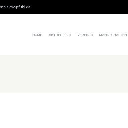
nnis-tsv-pfuhl.de
HOME
AKTUELLES
VEREIN
MANNSCHAFTEN