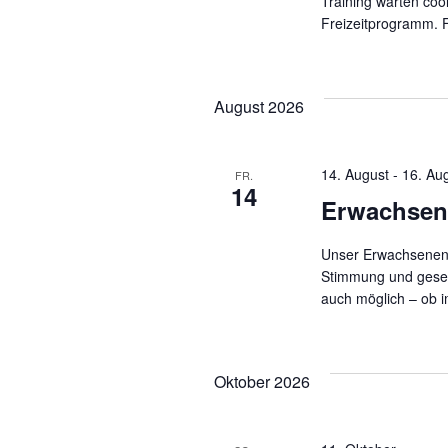
e
e
Training warten coo
Freizeitprogramm. 
n
a
n
c
August 2026
h
S
V
e
14. August
-
16. Au
FR.
14
r
Erwachse
u
a
n
Unser Erwachsenen-
c
Stimmung und gesell
s
auch möglich – ob i
t
a
h
l
Oktober 2026
t
e
u