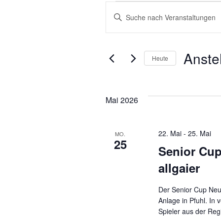
Verans
V
B
i
e
t
Anst
t
Heute
e
r
D
S
a
c
Mai 2026
t
a
h
u
l
m
22. Mai
-
25. Mai
MO.
ü
n
25
w
Senior Cu
s
ä
allgaier
s
h
s
e
l
Der Senior Cup Neu
l
e
Anlage in Pfuhl. In
t
w
Spieler aus der Reg
n