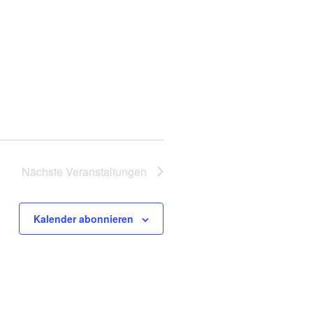
g
a
t
i
o
n
Nächste
Veranstaltungen
Kalender abonnieren