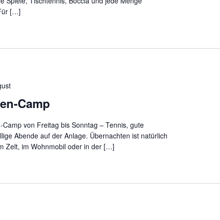
le Spiele, Tischtennis, Boccia und jede Menge
Für […]
gust
nen-Camp
Camp von Freitag bis Sonntag – Tennis, gute
ige Abende auf der Anlage. Übernachten ist natürlich
m Zelt, im Wohnmobil oder in der […]