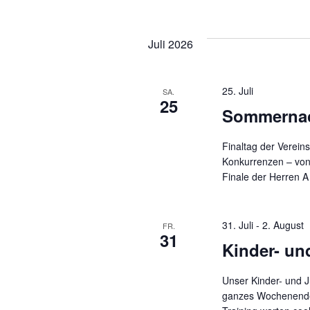
o
.
r
a
t
Juli 2026
e
l
i
25. Juli
SA.
n
25
Sommernac
g
t
e
Finaltag der Verein
b
Konkurrenzen – von 
u
e
Finale der Herren A
n
.
n
31. Juli
-
2. August
FR.
S
31
Kinder- u
u
g
c
Unser Kinder- und J
h
ganzes Wochenende 