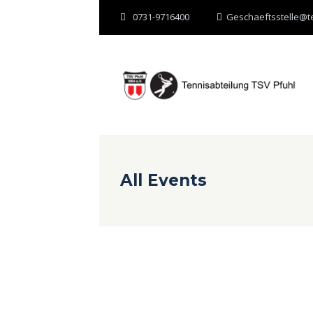
0731-9716400
Geschaeftsstelle@te
All Events