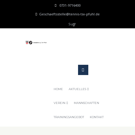
0731-9716400
Geschaeftsstelle@tennis-tsv-pfuhl.de
HOME
AKTUELLES
VEREIN
MANNSCHAFTEN
TRAININGSANGEBOT
KONTAKT