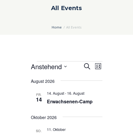
All Events
Home
All Events
Veranstaltungen
Anstehend
V
V
S
L
u
e
e
D
i
c
August 2026
a
s
r
r
h
t
t
a
a
e
14. August
-
16. August
FR.
e
u
14
n
n
Erwachsenen-Camp
m
s
s
w
Oktober 2026
ä
t
t
h
a
a
11. Oktober
SO.
l