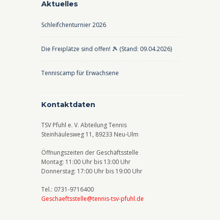
Aktuelles
A
N
n
a
Schleifchenturnier 2026
s
v
Die Freiplätze sind offen! 🎾 (Stand: 09.04.2026)
i
i
c
g
Tenniscamp für Erwachsene
h
a
t
t
Kontaktdaten
e
i
n
o
TSV Pfuhl e. V. Abteilung Tennis
Steinhäulesweg 11, 89233 Neu-Ulm
,
n
Öffnungszeiten der Geschäftsstelle
N
Montag: 11:00 Uhr bis 13:00 Uhr
a
Donnerstag: 17:00 Uhr bis 19:00 Uhr
v
Tel.: 0731-9716400
i
Geschaeftsstelle@tennis-tsv-pfuhl.de
g