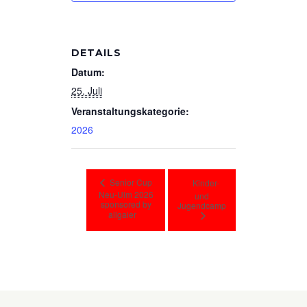
DETAILS
Datum:
25. Juli
Veranstaltungskategorie:
2026
Senior Cup
Kinder-
Neu-Ulm 2026
und
sponsored by
Jugendcamp
allgaier