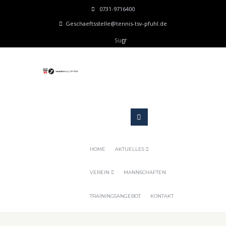
0731-9716400
Geschaeftsstelle@tennis-tsv-pfuhl.de
HOME
AKTUELLES
VEREIN
MANNSCHAFTEN
TRAININGSANGEBOT
KONTAKT