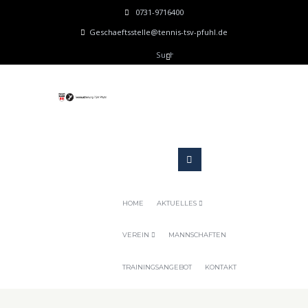
0731-9716400
Geschaeftsstelle@tennis-tsv-pfuhl.de
HOME
AKTUELLES
VEREIN
MANNSCHAFTEN
TRAININGSANGEBOT
KONTAKT