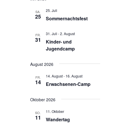
l
l
e
25. Juli
t
t
SA.
n
25
Sommernachtsfest
.
u
u
n
n
31. Juli
-
2. August
FR.
g
g
31
Kinder- und
e
A
Jugendcamp
n
n
S
s
August 2026
u
i
14. August
-
16. August
FR.
14
c
c
Erwachsenen-Camp
h
h
e
t
Oktober 2026
u
e
11. Oktober
SO.
n
n
11
Wandertag
d
-