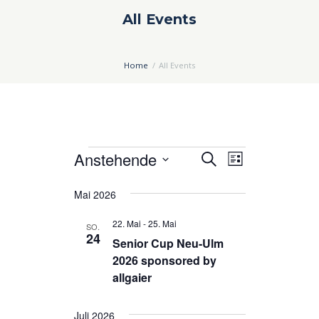
All Events
Home
All Events
Veranstaltungen
Anstehende
V
V
S
L
u
e
e
D
i
c
Mai 2026
a
s
r
r
h
t
t
a
a
e
22. Mai
-
25. Mai
SO.
e
u
24
n
n
Senior Cup Neu-Ulm
m
2026 sponsored by
s
s
w
allgaier
ä
t
t
h
a
a
Juli 2026
l