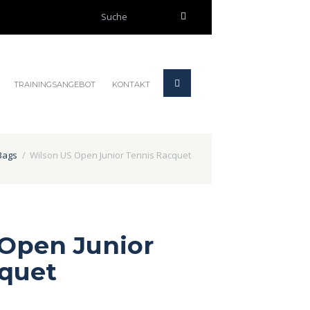
TRAININGSANGEBOT
KONTAKT
Bags
Wilson US Open Junior Tennis Racquet
Open Junior
cquet