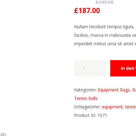
£
243.00
Ursprünglicher
Aktueller
£
187.00
Preis
Preis
war:
ist:
Nullam tincidunt tempus ligula
£243.00
£187.00.
facilisis, massa in malesuada v
imperdiet metus urna sit amet 
Wilson
In den
US
Open
Junior
Kategorien:
Equipment Bags
,
R
Tennis
Tennis Balls
Racquet
Schlagwörter:
equipment
,
tenni
Menge
Product ID:
1071
(0)