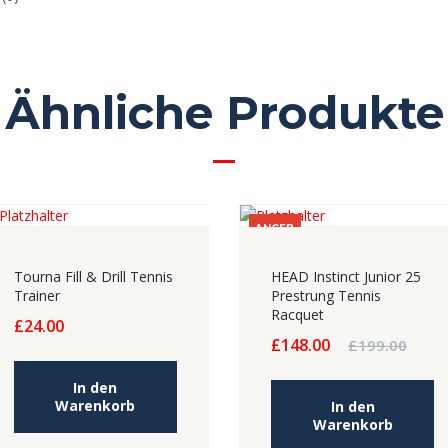
Ähnliche Produkte
ANGEB
OT!
Tourna Fill & Drill Tennis
HEAD Instinct Junior 25
Trainer
Prestrung Tennis
Racquet
£
24.00
Ursprünglicher
Aktueller
£
148.00
£
199.00
Preis
Preis
war:
ist:
In den
Warenkorb
£199.00
£148.00.
In den
Warenkorb