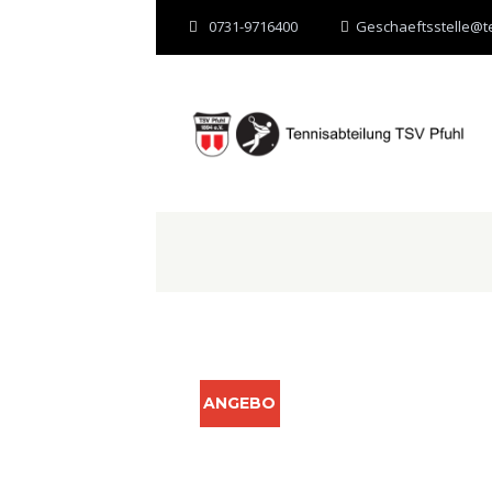
0731-9716400
Geschaeftsstelle@te
ANGEBO
T!