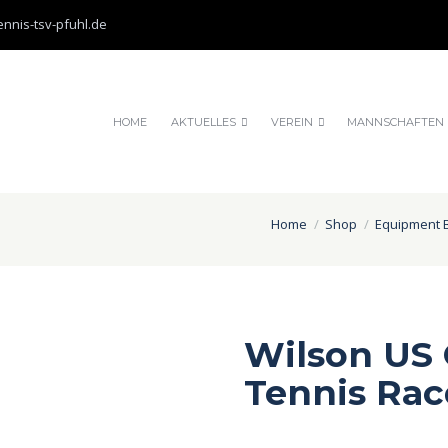
nnis-tsv-pfuhl.de
HOME
AKTUELLES
VEREIN
MANNSCHAFTEN
Home
Shop
Equipment 
Wilson US 
Tennis Ra