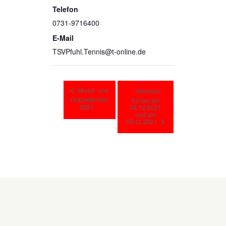
Telefon
0731-9716400
E-Mail
TSVPfuhl.Tennis@t-online.de
Mixed- und
Nikolaus-
Doppelturnier
Turnier am
2021
04.12.2021
und am
05.12.2021