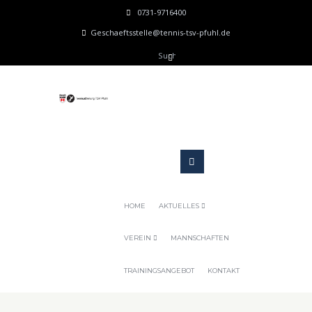
0731-9716400
Geschaeftsstelle@tennis-tsv-pfuhl.de
HOME
AKTUELLES
VEREIN
MANNSCHAFTEN
TRAININGSANGEBOT
KONTAKT