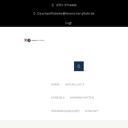
0731-9716400
Geschaeftsstelle@tennis-tsv-pfuhl.de
HOME
AKTUELLES
VEREIN
MANNSCHAFTEN
TRAININGSANGEBOT
KONTAKT