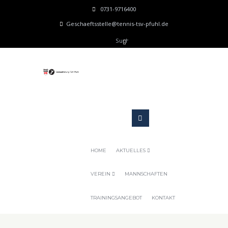
0731-9716400
Geschaeftsstelle@tennis-tsv-pfuhl.de
HOME
AKTUELLES
VEREIN
MANNSCHAFTEN
TRAININGSANGEBOT
KONTAKT