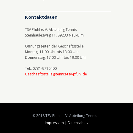
N
a
Kontaktdaten
v
TSV Pfuhl e. V. Abteilung Tennis
i
Steinhäulesweg 11, 89233 Neu-Ulm
g
Öffnungszeiten der Geschäftsstelle
a
Montag: 11:00 Uhr bis 13:00 Uhr
Donnerstag: 17:00 Uhr bis 19:00 Uhr
t
Tel.: 0731-9716400
i
Geschaeftsstelle@tennis-tsv-pfuhl.de
o
n
© 2018 TSV Pfuhl e. V. Abteilung Tennis -
Impressum
|
Datenschutz