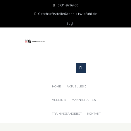
0731-9716400
Geschaeftsstelle@tennis-tsv-pfuhl.de
HOME
AKTUELLES
VEREIN
MANNSCHAFTEN
TRAININGSANGEBOT
KONTAKT