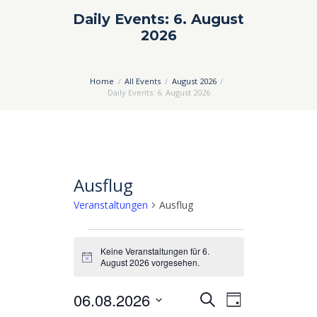
Daily Events: 6. August
2026
Home
All Events
August 2026
Daily Events: 6. August 2026
Ausflug
Veranstaltungen
Ausflug
Veranstaltungen
Keine Veranstaltungen für 6.
für
H
August 2026 vorgesehen.
i
6.
n
06.08.2026
V
V
w
S
August
T
e
u