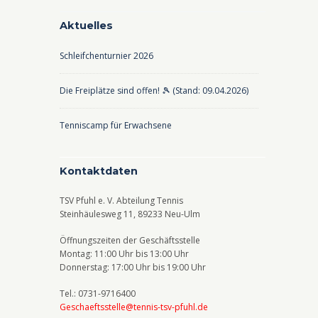
u
i
c
c
Aktuelles
h
h
Schleifchenturnier 2026
e
t
u
e
Die Freiplätze sind offen! 🎾 (Stand: 09.04.2026)
n
n
Tenniscamp für Erwachsene
d
-
A
N
Kontaktdaten
n
a
s
v
TSV Pfuhl e. V. Abteilung Tennis
i
i
Steinhäulesweg 11, 89233 Neu-Ulm
c
g
Öffnungszeiten der Geschäftsstelle
Montag: 11:00 Uhr bis 13:00 Uhr
h
a
Donnerstag: 17:00 Uhr bis 19:00 Uhr
t
t
Tel.: 0731-9716400
e
i
Geschaeftsstelle@tennis-tsv-pfuhl.de