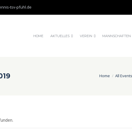
nnis-tsv-pfuhl.de
HOME
AKTUELLES
VEREIN
MANNSCHAFTEN
019
Home
All Event
funden.