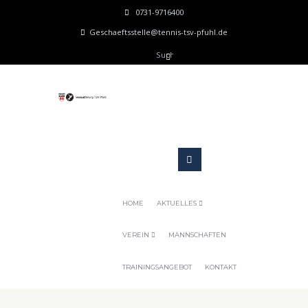
0731-9716400
Geschaeftsstelle@tennis-tsv-pfuhl.de
HOME
AKTUELLES
VEREIN
MANNSCHAFTEN
TRAININGSANGEBOT
KONTAKT