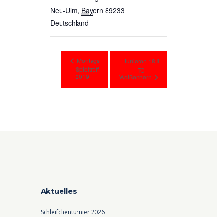
Neu-Ulm
,
Bayern
89233
Deutschland
Montags
Junioren 18 II
– Spieltreff
– TC
2019
Weißenhorn
Aktuelles
Schleifchenturnier 2026