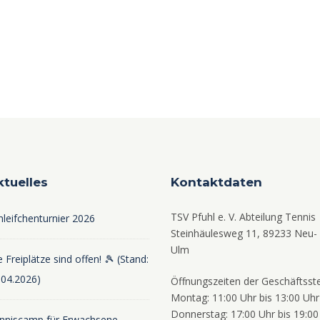
l
l
l
l
e
e
e
t
t
t
t
n
n
n
u
u
u
,
,
,
,
n
n
n
g
g
g
e
e
e
n
n
n
ktuelles
Kontaktdaten
,
,
,
,
TSV Pfuhl e. V. Abteilung Tennis
hleifchenturnier 2026
Steinhäulesweg 11, 89233 Neu-
Ulm
 Freiplätze sind offen! 🎾 (Stand:
.04.2026)
Öffnungszeiten der Geschäftsste
Montag: 11:00 Uhr bis 13:00 Uhr
Donnerstag: 17:00 Uhr bis 19:00
nniscamp für Erwachsene