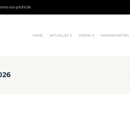
nnis-tsv-pfuhl.de
HOME
AKTUELLES
VEREIN
MANNSCHAFTEN
026