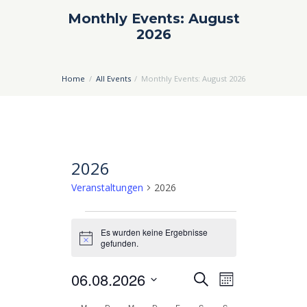
Monthly Events: August
2026
Home
All Events
Monthly Events: August 2026
2026
Veranstaltungen
2026
Veranstaltungen
Es wurden keine Ergebnisse
H
gefunden.
i
n
06.08.2026
V
V
w
S
M
e
u
e
e
i
D
o