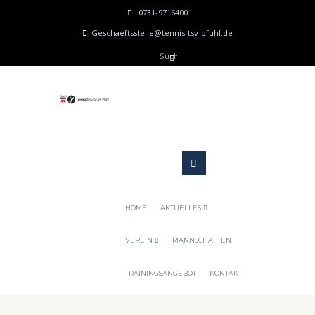
0731-9716400
Geschaeftsstelle@tennis-tsv-pfuhl.de
HOME
AKTUELLES
VEREIN
MANNSCHAFTEN
TRAININGSANGEBOT
KONTAKT