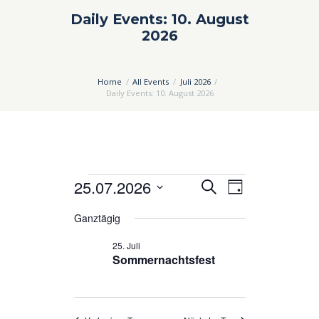
Daily Events: 10. August
2026
Home
All Events
Juli 2026
Daily Events: 10. August 2026
Veranstaltungen
25.07.2026
V
V
S
T
u
e
e
D
für
a
c
Ganztägig
a
g
r
r
h
25.
t
25. Juli
a
a
e
u
Sommernachtsfest
Juli
n
n
m
2026
s
s
w
ä
t
t