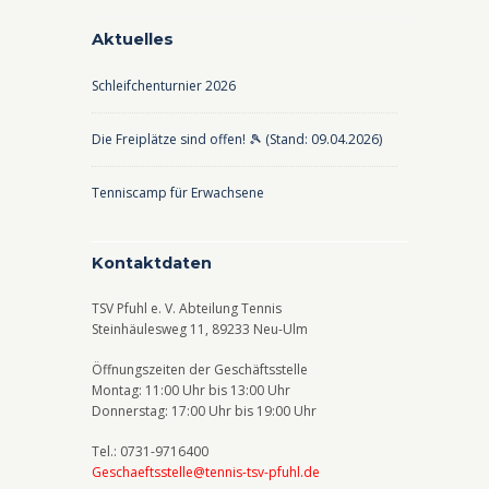
d
-
Aktuelles
A
N
Schleifchenturnier 2026
n
a
s
v
Die Freiplätze sind offen! 🎾 (Stand: 09.04.2026)
i
i
c
g
Tenniscamp für Erwachsene
h
a
t
t
Kontaktdaten
e
i
TSV Pfuhl e. V. Abteilung Tennis
n
o
Steinhäulesweg 11, 89233 Neu-Ulm
,
n
Öffnungszeiten der Geschäftsstelle
N
Montag: 11:00 Uhr bis 13:00 Uhr
Donnerstag: 17:00 Uhr bis 19:00 Uhr
a
v
Tel.: 0731-9716400
Geschaeftsstelle@tennis-tsv-pfuhl.de
i