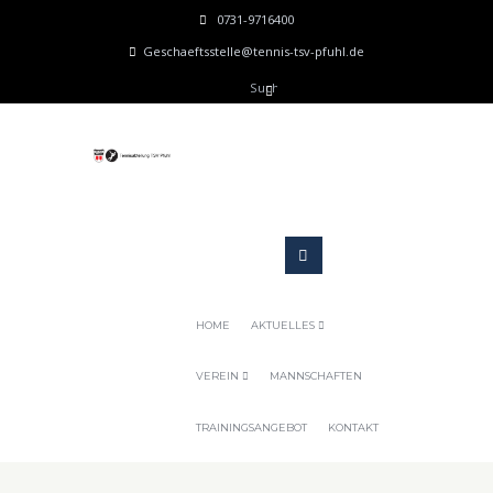
0731-9716400
Geschaeftsstelle@tennis-tsv-pfuhl.de
HOME
AKTUELLES
VEREIN
MANNSCHAFTEN
TRAININGSANGEBOT
KONTAKT