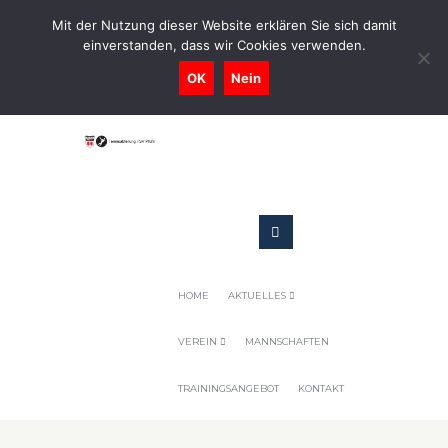
0731-9716400
Mit der Nutzung dieser Website erklären Sie sich damit
einverstanden, dass wir Cookies verwenden.
Geschaeftsstelle@tennis-tsv-pfuhl.de
OK
Nein
HOME
AKTUELLES
VEREIN
MANNSCHAFTEN
TRAININGSANGEBOT
KONTAKT