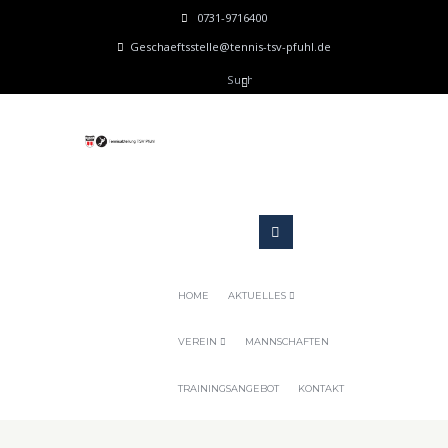
0731-9716400
Geschaeftsstelle@tennis-tsv-pfuhl.de
HOME
AKTUELLES
VEREIN
MANNSCHAFTEN
TRAININGSANGEBOT
KONTAKT