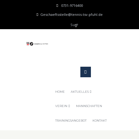
0731-9716400
Geschaeftsstelle@tennis-tsv-pfuhl.de
HOME
AKTUELLES
VEREIN
MANNSCHAFTEN
TRAININGSANGEBOT
KONTAKT