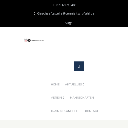
0731-9716400
Geschaeftsstelle@tennis-tsv-pfuhl.de
HOME
AKTUELLES
VEREIN
MANNSCHAFTEN
TRAININGSANGEBOT
KONTAKT