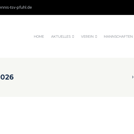
nnis-tsv-pfuhl.de
HOME
AKTUELLES
VEREIN
MANNSCHAFTEN
2026