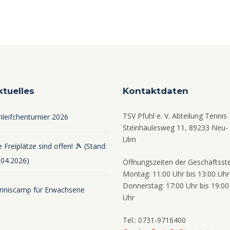
u
u
u
,
,
,
,
n
n
n
g
g
g
e
e
e
n
n
n
ktuelles
Kontaktdaten
,
,
,
,
TSV Pfuhl e. V. Abteilung Tennis
hleifchenturnier 2026
Steinhäulesweg 11, 89233 Neu-
Ulm
 Freiplätze sind offen! 🎾 (Stand:
.04.2026)
Öffnungszeiten der Geschäftsste
Montag: 11:00 Uhr bis 13:00 Uhr
Donnerstag: 17:00 Uhr bis 19:00
nniscamp für Erwachsene
Uhr
Tel.: 0731-9716400