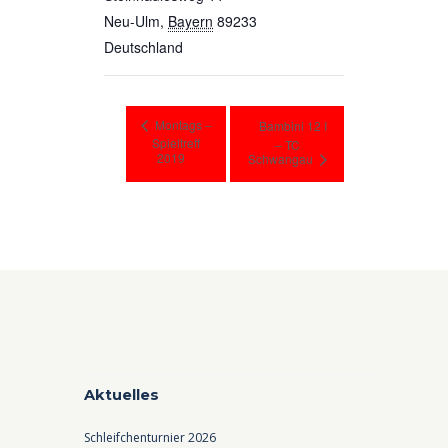
Neu-Ulm
,
Bayern
89233
Deutschland
Montags –
Bambini 12 I
Spieltreff
– TC
2019
Schwangau
Aktuelles
Schleifchenturnier 2026