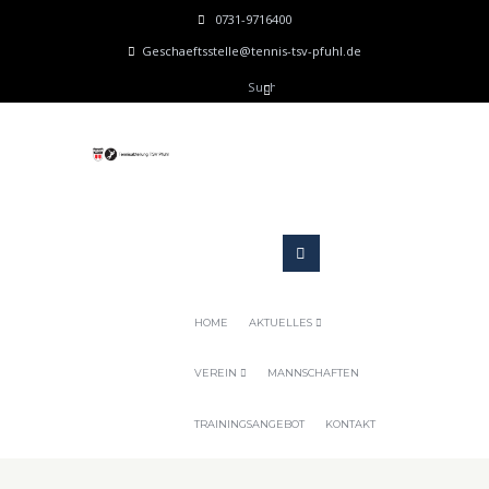
0731-9716400
Geschaeftsstelle@tennis-tsv-pfuhl.de
HOME
AKTUELLES
VEREIN
MANNSCHAFTEN
TRAININGSANGEBOT
KONTAKT