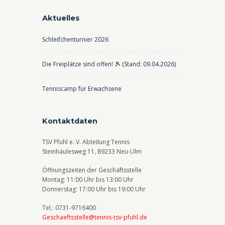
d
-
Aktuelles
A
N
Schleifchenturnier 2026
n
a
s
v
Die Freiplätze sind offen! 🎾 (Stand: 09.04.2026)
i
i
c
g
Tenniscamp für Erwachsene
h
a
t
t
Kontaktdaten
e
i
TSV Pfuhl e. V. Abteilung Tennis
n
o
Steinhäulesweg 11, 89233 Neu-Ulm
,
n
Öffnungszeiten der Geschäftsstelle
N
Montag: 11:00 Uhr bis 13:00 Uhr
Donnerstag: 17:00 Uhr bis 19:00 Uhr
a
v
Tel.: 0731-9716400
Geschaeftsstelle@tennis-tsv-pfuhl.de
i