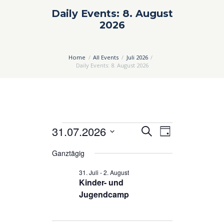
Daily Events: 8. August
2026
Home
All Events
Juli 2026
Daily Events: 8. August 2026
Veranstaltungen
31.07.2026
V
V
S
T
u
e
e
D
für
a
c
Ganztägig
a
g
r
r
h
31.
t
31. Juli
-
2. August
a
a
e
u
Kinder- und
Juli
n
n
m
Jugendcamp
2026
s
s
w
ä
t
t