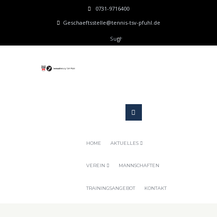
0731-9716400
Geschaeftsstelle@tennis-tsv-pfuhl.de
HOME
AKTUELLES
VEREIN
MANNSCHAFTEN
TRAININGSANGEBOT
KONTAKT