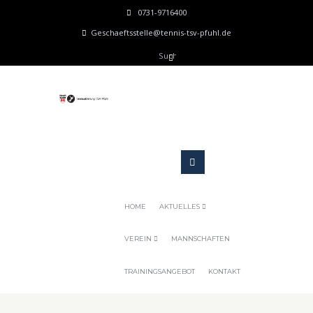
0731-9716400
Geschaeftsstelle@tennis-tsv-pfuhl.de
HOME
AKTUELLES
VEREIN
MANNSCHAFTEN
TRAININGSANGEBOT
KONTAKT