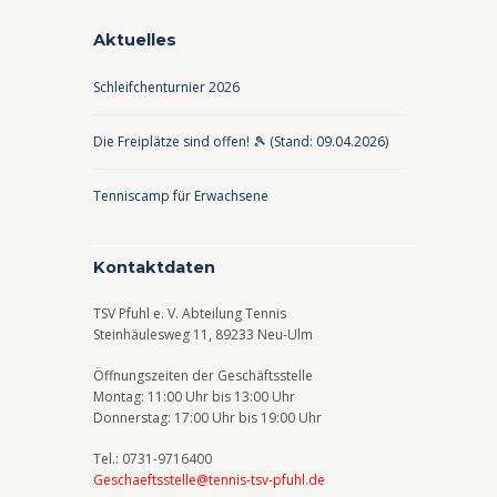
d
-
Aktuelles
A
N
Schleifchenturnier 2026
n
a
s
v
Die Freiplätze sind offen! 🎾 (Stand: 09.04.2026)
i
i
c
g
Tenniscamp für Erwachsene
h
a
t
t
Kontaktdaten
e
i
TSV Pfuhl e. V. Abteilung Tennis
n
o
Steinhäulesweg 11, 89233 Neu-Ulm
,
n
Öffnungszeiten der Geschäftsstelle
N
Montag: 11:00 Uhr bis 13:00 Uhr
Donnerstag: 17:00 Uhr bis 19:00 Uhr
a
v
Tel.: 0731-9716400
Geschaeftsstelle@tennis-tsv-pfuhl.de
i