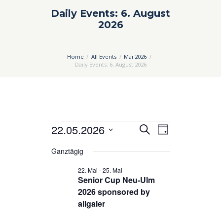
Daily Events: 6. August
2026
Home
All Events
Mai 2026
Daily Events: 6. August 2026
Veranstaltungen
22.05.2026
V
V
S
T
u
e
e
D
für
a
c
Ganztägig
a
g
r
r
h
22.
t
22. Mai
-
25. Mai
a
a
e
u
Senior Cup Neu-Ulm
Mai
n
n
m
2026 sponsored by
2026
s
s
w
allgaier
ä
t
t