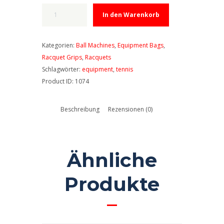
Tourna
In den Warenkorb
Fill
&
Drill
Kategorien:
Ball Machines
,
Equipment Bags
,
Tennis
Racquet Grips
,
Racquets
Trainer
Schlagwörter:
equipment
,
tennis
Menge
Product ID:
1074
Beschreibung
Rezensionen (0)
Ähnliche
Produkte