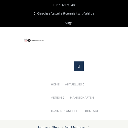
0731-9716400
Geschaeftsstelle@tennis-tsv-pfuhl.de
HOME
AKTUELLES
VEREIN
MANNSCHAFTEN
TRAININGSANGEBOT
KONTAKT
Home
Shop
Ball Machines