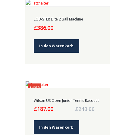
LOB-STER Elite 2 Ball Machine
£
386.00
In den Warenkorb
ANGEB
OT!
Wilson US Open Junior Tennis Racquet
Ursprünglicher
Aktueller
£
187.00
£
243.00
Preis
Preis
war:
ist:
£243.00
£187.00.
In den Warenkorb