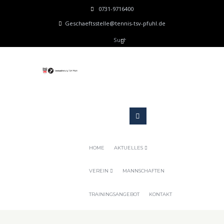
0731-9716400
Geschaeftsstelle@tennis-tsv-pfuhl.de
HOME
AKTUELLES
VEREIN
MANNSCHAFTEN
TRAININGSANGEBOT
KONTAKT