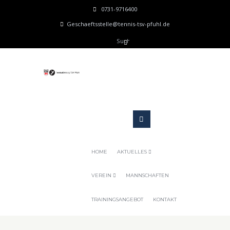
0731-9716400
Geschaeftsstelle@tennis-tsv-pfuhl.de
HOME
AKTUELLES
VEREIN
MANNSCHAFTEN
TRAININGSANGEBOT
KONTAKT