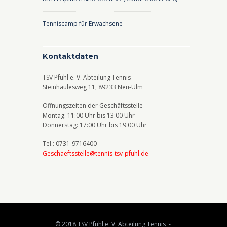
n
o
Tenniscamp für Erwachsene
,
n
N
a
Kontaktdaten
v
TSV Pfuhl e. V. Abteilung Tennis
i
Steinhäulesweg 11, 89233 Neu-Ulm
g
Öffnungszeiten der Geschäftsstelle
a
Montag: 11:00 Uhr bis 13:00 Uhr
Donnerstag: 17:00 Uhr bis 19:00 Uhr
t
Tel.: 0731-9716400
i
Geschaeftsstelle@tennis-tsv-pfuhl.de
o
n
© 2018 TSV Pfuhl e. V. Abteilung Tennis -