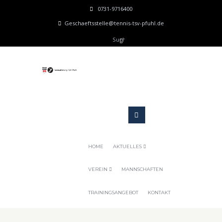
0731-9716400
Geschaeftsstelle@tennis-tsv-pfuhl.de
HOME
AKTUELLES
VEREIN
MANNSCHAFTEN
TRAININGSANGEBOT
KONTAKT