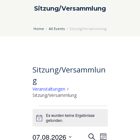
Sitzung/Versammlung
Home
All Events
Sitzung/Versammlung
Sitzung/Versammlun
g
Veranstaltungen
Sitzung/Versammlung
Veranstaltungen
Es wurden keine Ergebnisse
H
gefunden.
i
n
07.08.2026
V
V
w
S
M
e