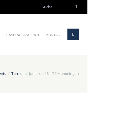
TRAININGSANGEBOT
KONTAKT
ents
Turnier
Junioren 18 – TC Memmingen