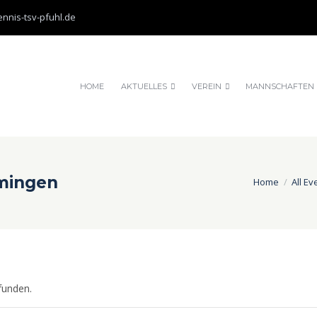
nnis-tsv-pfuhl.de
HOME
AKTUELLES
VEREIN
MANNSCHAFTEN
mingen
Home
All Ev
funden.